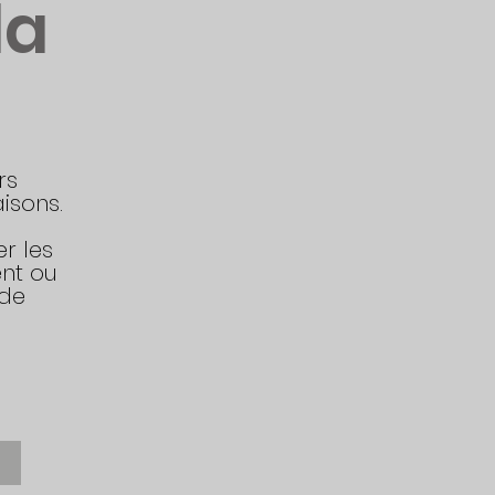
la
rs
aisons.
r les
nt ou
nde