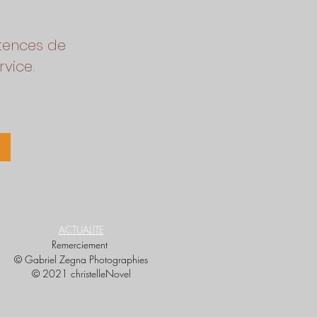
tences de
vice.
ACTUALITE
Remerciement
© Gabriel Zegna Photographies
© 2021 christelleNovel