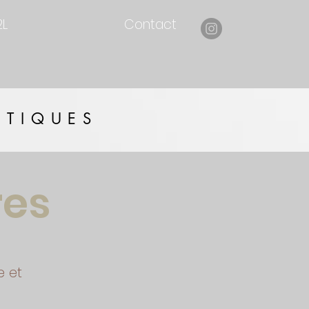
2L
Contact
ÉTIQUES
res
e et