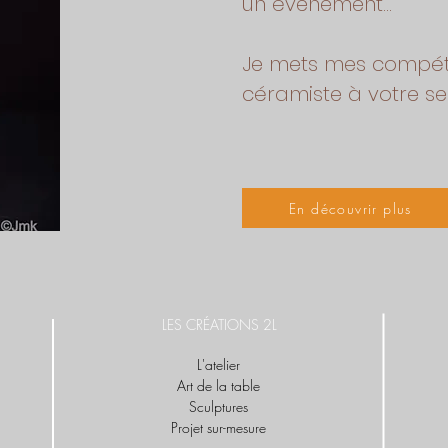
un évènement...
Je mets mes compé
céramiste à votre ser
En découvrir plus
LES CRÉATIONS 2L
L'atelier
Art de la table
Sculptures
Projet sur-mesure