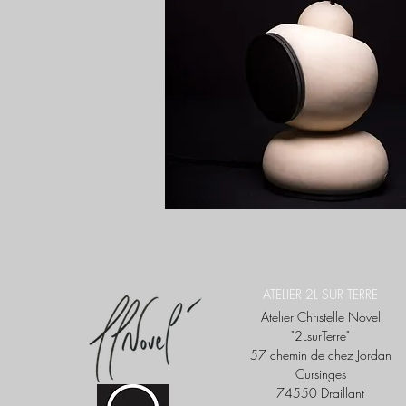
ATELIER 2L SUR TERRE
Atelier Christelle Novel
"2LsurTerre"
57 chemin de chez Jordan
Cursinges
74550 Draillant