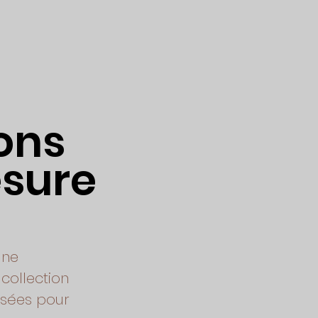
ons
sure
une
collection
isées pour