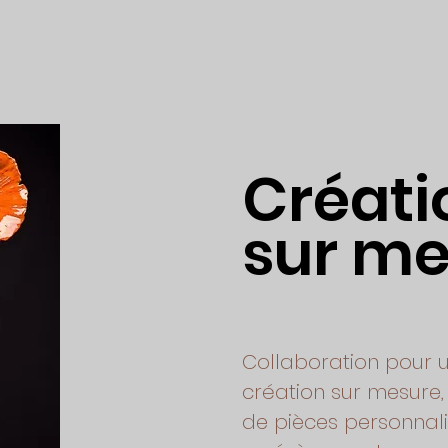
Créati
sur me
Collaboration pour 
création sur mesure, 
de pièces personnal