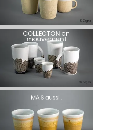
© Zegna
COLLECTON
en
mouvement
© Zegna
MAIS aussi...