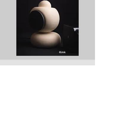
L'Atelier 2L sur
Terre
Un espace de recherche et de
création
dédié à l'art de la céramique