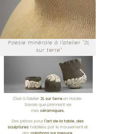
Poesie minérale à l'atelier "2L
sur terre"
C'est à l'atelier
2L sur terre
en Haute-
Savoie que prennent vie
mes
céramiques.
Des pièces pour
l'art de la table, des
s
culptures
habitées par le mouvement et
des
c
réations sur mesure.